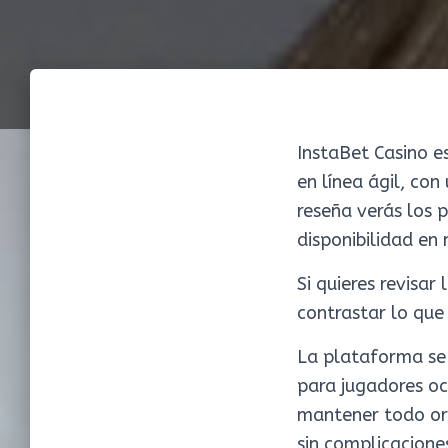
InstaBet Casino e
en línea ágil, co
reseña verás los p
disponibilidad en 
Si quieres revisar
contrastar lo que
La plataforma se 
para jugadores oc
mantener todo ord
sin complicacione