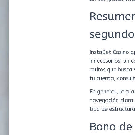
Resumen 
segundo
InstaBet Casino ap
innecesarios, un 
retiros que busca
tu cuenta, consult
En general, la pl
navegación clara y
tipo de estructur
Bono de