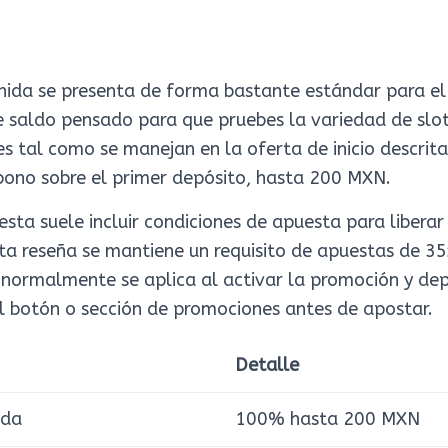
s
nida se presenta de forma bastante estándar para e
e saldo pensado para que pruebes la variedad de slot
es tal como se manejan en la oferta de inicio descrit
bono sobre el primer depósito, hasta 200 MXN.
sta suele incluir condiciones de apuesta para liberar 
sta reseña se mantiene un requisito de apuestas de 35
 normalmente se aplica al activar la promoción y dep
el botón o sección de promociones antes de apostar.
Detalle
ida
100% hasta 200 MXN