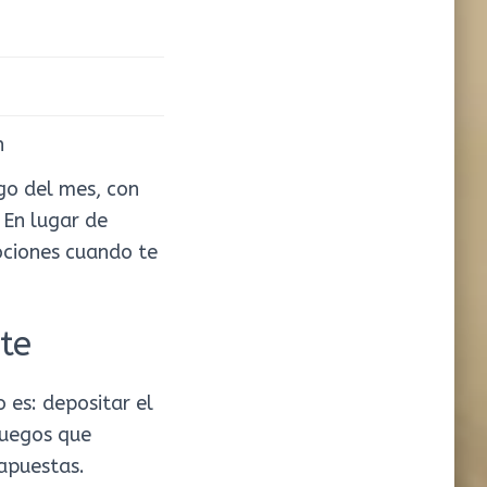
n
go del mes, con
En lugar de
ociones cuando te
te
 es: depositar el
juegos que
 apuestas.