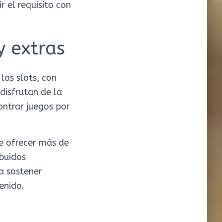
r el requisito con
y extras
las slots, con
disfrutan de la
ontrar juegos por
le ofrecer más de
buidos
ra sostener
enido.