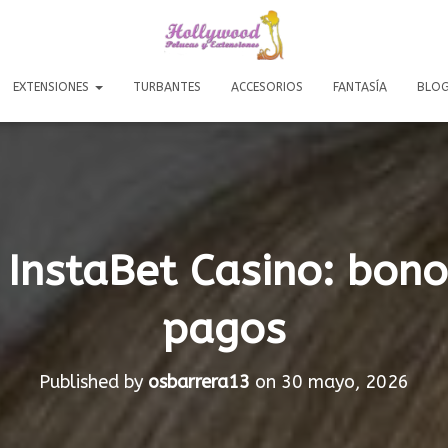
EXTENSIONES
TURBANTES
ACCESORIOS
FANTASÍA
BLO
InstaBet Casino: bono
pagos
Published by
osbarrera13
on
30 mayo, 2026