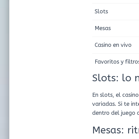
Slots
Mesas
Casino en vivo
Favoritos y filtro
Slots: lo
En slots, el casin
variadas. Si te in
dentro del juego 
Mesas: ri