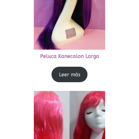
Peluca Kanecalon Larga
Leer más