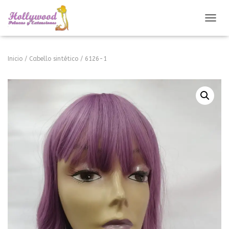
CAMBI
Inicio
/
Cabello sintético
/ 6126-1