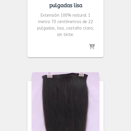
pulgadas lisa
Extensión 100% natural 1
metro 70 centímetros de 22
pulgadas, lisa, castaño claro,
sin tinte.