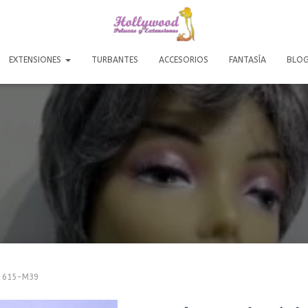
EXTENSIONES
TURBANTES
ACCESORIOS
FANTASÍA
BLO
t 615-M39