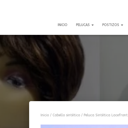
INICIO
PELUCAS
POSTIZOS
Inicio
/
Cabello sintético
/ Peluca Sintética Lacefron